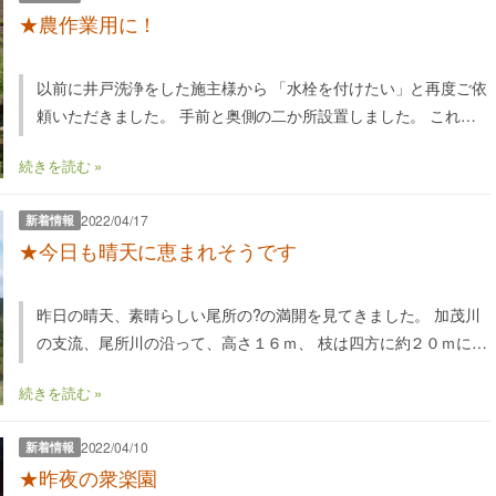
★農作業用に！
以前に井戸洗浄をした施主様から 「水栓を付けたい」と再度ご依
頼いただきました。 手前と奥側の二か所設置しました。 これか
らも増々活用して欲しいです。 農作業……
続きを読む »
2022/04/17
新着情報
★今日も晴天に恵まれそうです
昨日の晴天、素晴らしい尾所の?の満開を見てきました。 加茂川
の支流、尾所川の沿って、高さ１６ｍ、 枝は四方に約２０ｍにわ
たって、兎に角素晴らしい?一言！！……
続きを読む »
2022/04/10
新着情報
★昨夜の衆楽園