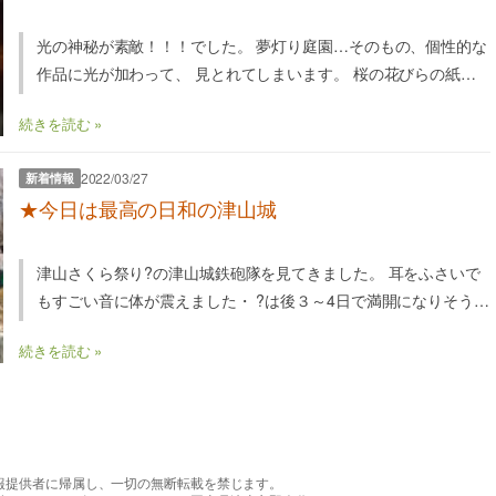
光の神秘が素敵！！！でした。 夢灯り庭園…そのもの、個性的な
作品に光が加わって、 見とれてしまいます。 桜の花びらの紙に
願いを描いて、ライトアップ? ミラー……
続きを読む »
2022/03/27
新着情報
★今日は最高の日和の津山城
津山さくら祭り?の津山城鉄砲隊を見てきました。 耳をふさいで
もすごい音に体が震えました・ ?は後３～4日で満開になりそうで
した。 空は青色、花はピンク、黄色……
続きを読む »
報提供者に帰属し、一切の無断転載を禁じます。