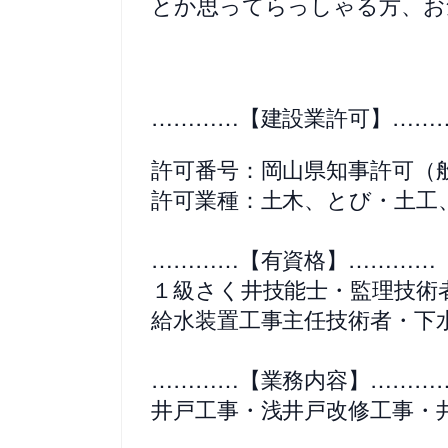
とか思ってらっしゃる方、お
…………【建設業許可】……
許可番号：岡山県知事許可（般-2
許可業種：土木、とび・土工
…………【有資格】…………
１級さく井技能士・監理技術
給水装置工事主任技術者・下
…………【業務内容】………
井戸工事・浅井戸改修工事・