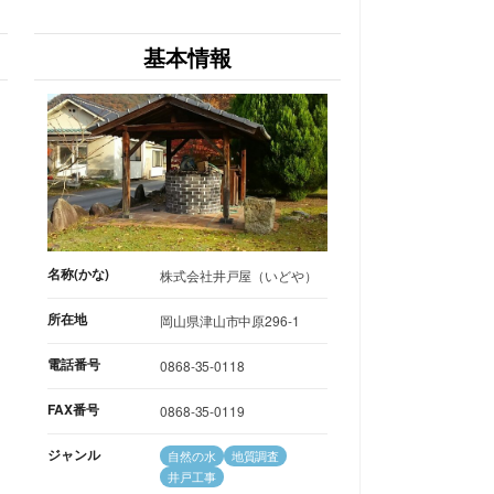
基本情報
名称(かな)
株式会社井戸屋（いどや）
所在地
岡山県津山市中原296-1
電話番号
0868-35-0118
FAX番号
0868-35-0119
ジャンル
自然の水
地質調査
井戸工事