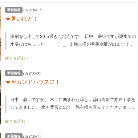
2022/06/17
新着情報
★暑いけど！
掘削をし出して20ｍ過ぎた地点です。 日中、暑いですが泥水での
水浴びはちょっと・・・(・_・;) 施主様の希望水量が出ますよう
に！！
続きを読む »
2022/05/31
新着情報
★セカンドハウスに！
日中、暑いですが、 木々に囲まれた涼しい蒜山高原で井戸工事を
してきました。 水も豊富に出て、施主様も喜んでくださいまし
た。
続きを読む »
2022/05/11
新着情報