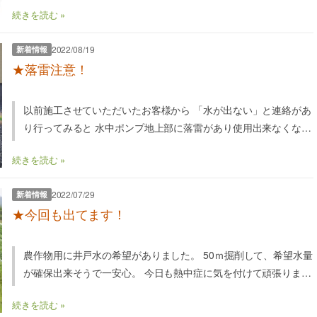
い洗浄です。 ピカピカになりました。……
続きを読む »
2022/08/19
新着情報
★落雷注意！
以前施工させていただいたお客様から 「水が出ない」と連絡があ
り行ってみると 水中ポンプ地上部に落雷があり使用出来なくなっ
ていました。 岡山県北では土曜日に落……
続きを読む »
2022/07/29
新着情報
★今回も出てます！
農作物用に井戸水の希望がありました。 50ｍ掘削して、希望水量
が確保出来そうで一安心。 今日も熱中症に気を付けて頑張りま
す！
続きを読む »