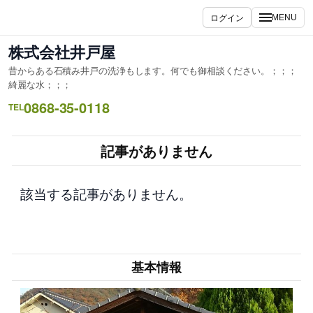
内
ログイン
MENU
容
を
株式会社井戸屋
ス
昔からある石積み井戸の洗浄もします。何でも御相談ください。；；；
キ
綺麗な水；；；
ッ
0868-35-0118
TEL
プ
記事がありません
該当する記事がありません。
基本情報