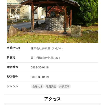
名称(かな)
株式会社井戸屋（いどや）
所在地
岡山県津山市中原296-1
電話番号
0868-35-0118
FAX番号
0868-35-0119
ジャンル
自然の水
地質調査
井戸工事
アクセス