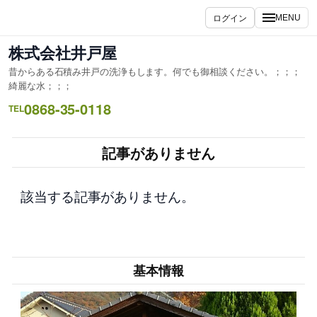
内
ログイン
MENU
容
を
株式会社井戸屋
ス
昔からある石積み井戸の洗浄もします。何でも御相談ください。；；；
キ
綺麗な水；；；
ッ
0868-35-0118
TEL
プ
記事がありません
該当する記事がありません。
基本情報