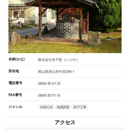
名称(かな)
株式会社井戸屋（いどや）
所在地
岡山県津山市中原296-1
電話番号
0868-35-0118
FAX番号
0868-35-0119
ジャンル
自然の水
地質調査
井戸工事
アクセス