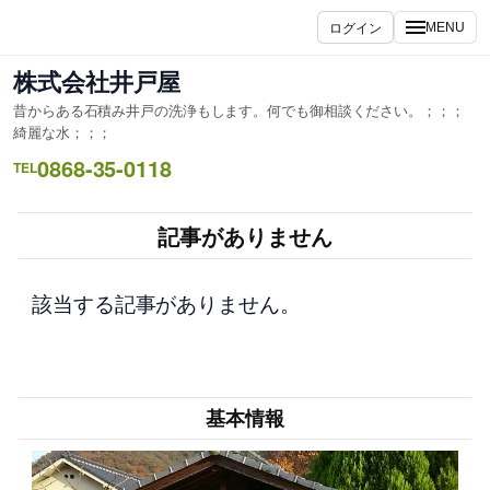
内
ログイン
MENU
容
を
株式会社井戸屋
ス
昔からある石積み井戸の洗浄もします。何でも御相談ください。；；；
キ
綺麗な水；；；
ッ
0868-35-0118
TEL
プ
記事がありません
該当する記事がありません。
基本情報