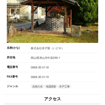
名称(かな)
株式会社井戸屋（いどや）
所在地
岡山県津山市中原296-1
電話番号
0868-35-0118
FAX番号
0868-35-0119
ジャンル
自然の水
地質調査
井戸工事
アクセス