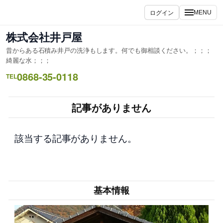
内
ログイン
MENU
容
を
株式会社井戸屋
ス
昔からある石積み井戸の洗浄もします。何でも御相談ください。；；；
キ
綺麗な水；；；
ッ
0868-35-0118
TEL
プ
記事がありません
該当する記事がありません。
基本情報