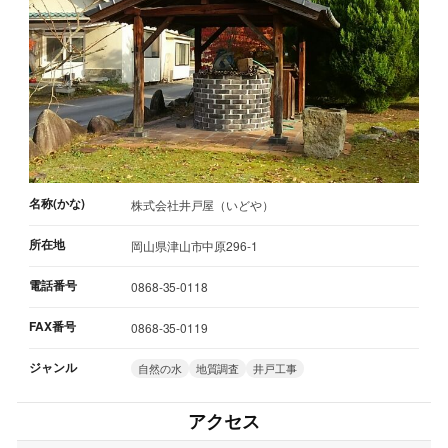
名称(かな)
株式会社井戸屋（いどや）
所在地
岡山県津山市中原296-1
電話番号
0868-35-0118
FAX番号
0868-35-0119
ジャンル
自然の水
地質調査
井戸工事
アクセス