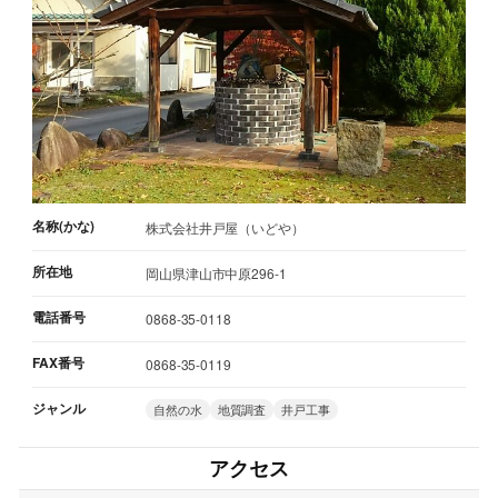
名称(かな)
株式会社井戸屋（いどや）
所在地
岡山県津山市中原296-1
電話番号
0868-35-0118
FAX番号
0868-35-0119
ジャンル
自然の水
地質調査
井戸工事
アクセス