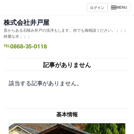
内
ログイン
MENU
容
を
株式会社井戸屋
ス
昔からある石積み井戸の洗浄もします。何でも御相談ください。；；；
キ
綺麗な水；；；
ッ
0868-35-0118
TEL
プ
記事がありません
該当する記事がありません。
基本情報