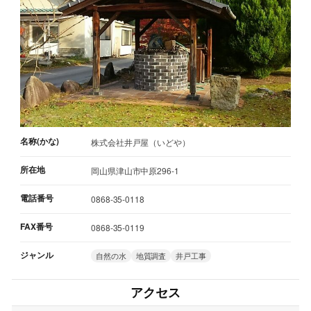
名称(かな)
株式会社井戸屋（いどや）
所在地
岡山県津山市中原296-1
電話番号
0868-35-0118
FAX番号
0868-35-0119
ジャンル
自然の水
地質調査
井戸工事
アクセス