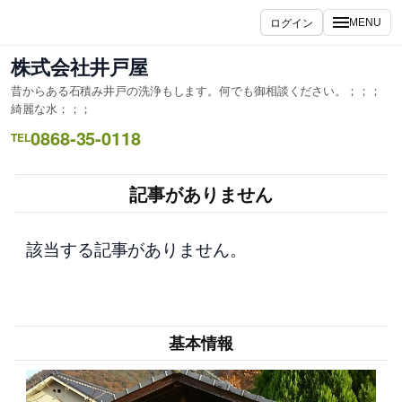
内
ログイン
MENU
容
を
株式会社井戸屋
ス
昔からある石積み井戸の洗浄もします。何でも御相談ください。；；；
キ
綺麗な水；；；
ッ
0868-35-0118
TEL
プ
記事がありません
該当する記事がありません。
基本情報