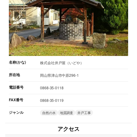
名称(かな)
株式会社井戸屋（いどや）
所在地
岡山県津山市中原296-1
電話番号
0868-35-0118
FAX番号
0868-35-0119
ジャンル
自然の水
地質調査
井戸工事
アクセス