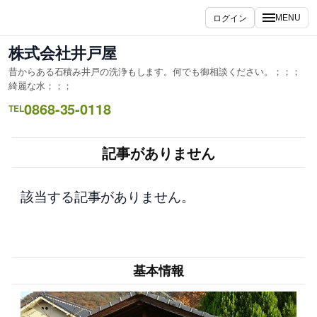
内
ログイン
MENU
容
を
株式会社井戸屋
ス
昔からある石積み井戸の洗浄もします。何でも御相談ください。；；；
キ
綺麗な水；；；
ッ
0868-35-0118
TEL
プ
記事がありません
該当する記事がありません。
基本情報