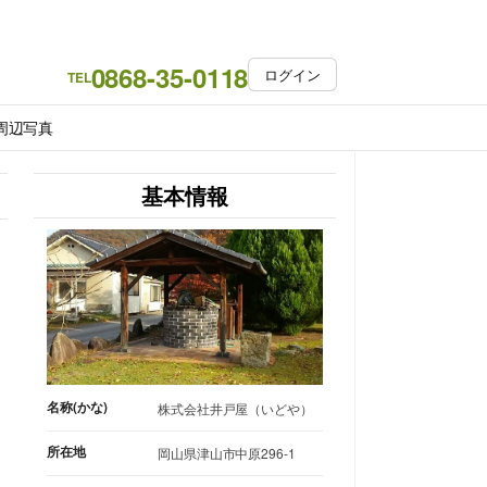
0868-35-0118
ログイン
TEL
周辺写真
基本情報
名称(かな)
株式会社井戸屋（いどや）
所在地
岡山県津山市中原296-1