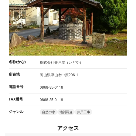
名称(かな)
株式会社井戸屋（いどや）
所在地
岡山県津山市中原296-1
電話番号
0868-35-0118
FAX番号
0868-35-0119
ジャンル
自然の水
地質調査
井戸工事
アクセス