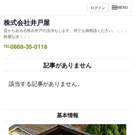
内
ログイン
MENU
容
を
株式会社井戸屋
ス
昔からある石積み井戸の洗浄もします。何でも御相談ください。；；；
キ
綺麗な水；；；
ッ
0868-35-0118
TEL
プ
記事がありません
該当する記事がありません。
基本情報