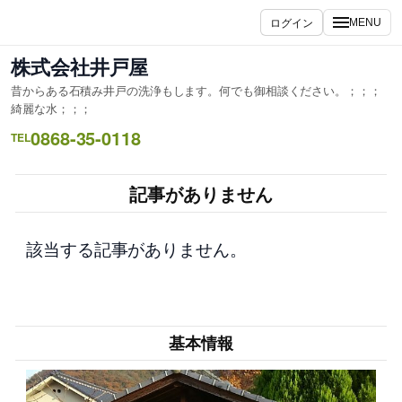
内
ログイン
MENU
容
を
株式会社井戸屋
ス
昔からある石積み井戸の洗浄もします。何でも御相談ください。；；；
キ
綺麗な水；；；
ッ
0868-35-0118
TEL
プ
記事がありません
該当する記事がありません。
基本情報