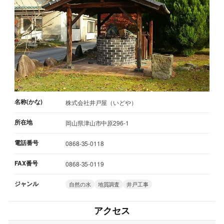
名称(かな)
株式会社井戸屋（いどや）
所在地
岡山県津山市中原296-1
電話番号
0868-35-0118
FAX番号
0868-35-0119
ジャンル
自然の水
地質調査
井戸工事
アクセス