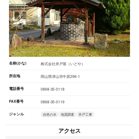
名称(かな)
株式会社井戸屋（いどや）
所在地
岡山県津山市中原296-1
電話番号
0868-35-0118
FAX番号
0868-35-0119
ジャンル
自然の水
地質調査
井戸工事
アクセス