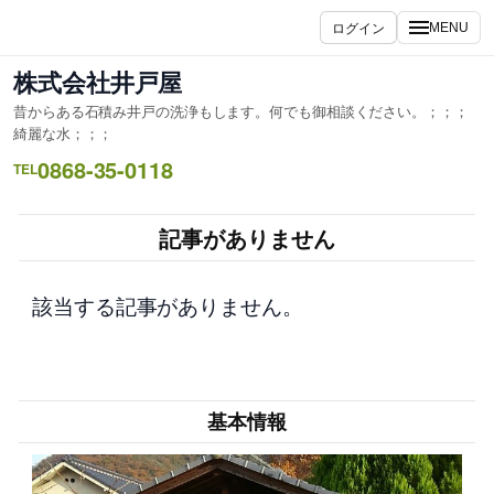
内
ログイン
MENU
容
を
株式会社井戸屋
ス
昔からある石積み井戸の洗浄もします。何でも御相談ください。；；；
キ
綺麗な水；；；
ッ
0868-35-0118
TEL
プ
記事がありません
該当する記事がありません。
基本情報