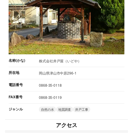
名称(かな)
株式会社井戸屋（いどや）
所在地
岡山県津山市中原296-1
電話番号
0868-35-0118
FAX番号
0868-35-0119
ジャンル
自然の水
地質調査
井戸工事
アクセス