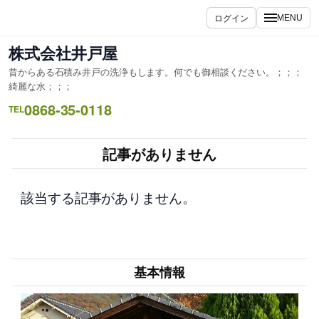
内
ログイン
MENU
容
を
株式会社井戸屋
ス
昔からある石積み井戸の洗浄もします。何でも御相談ください。；；；
キ
綺麗な水；；；
ッ
0868-35-0118
TEL
プ
記事がありません
該当する記事がありません。
基本情報