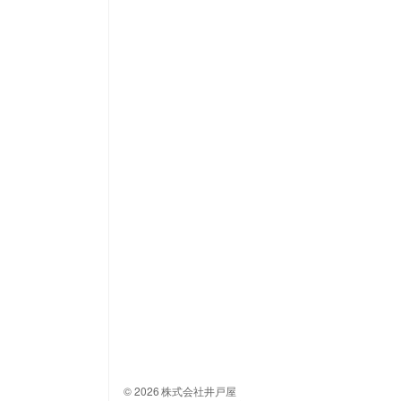
© 2026 株式会社井戸屋