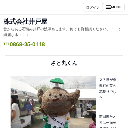
内
ログイン
MENU
容
を
株式会社井戸屋
ス
昔からある石積み井戸の洗浄もします。何でも御相談ください。；；；
キ
綺麗な水；；；
ッ
0868-35-0118
TEL
プ
さと丸くん
２７日が奈
義町の菜の
花祭りでし
た
前回来たと
きは一面黄