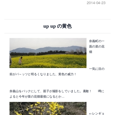
2014-04-23
up up の黄色
奈義町の一
面の菜の花
畑
一気に目の
前がパ～ッツと明るくなりました、黄色の威力！
奈義山をバックにして、親子が撮影をしていました。素敵！ 噂に
よると今年が菜の花畑最後になるとか…
←レンギョ