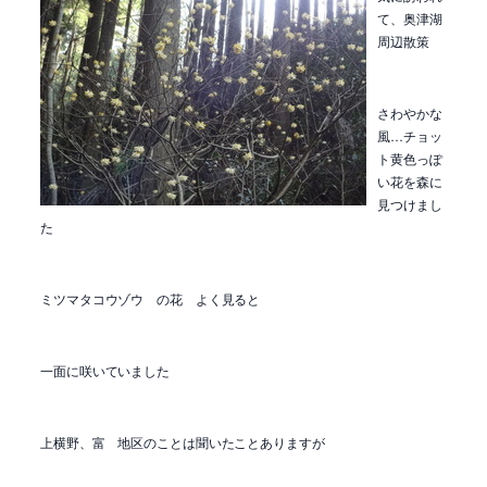
て、奥津湖
周辺散策
さわやかな
風…チョッ
ト黄色っぽ
い花を森に
見つけまし
た
ミツマタコウゾウ の花 よく見ると
一面に咲いていました
上横野、富 地区のことは聞いたことありますが