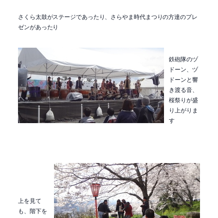
さくら太鼓がステージであったり、さらやま時代まつりの方達のプレ
ゼンがあったり
鉄砲隊のヅ
ドーン、ヅ
ドーンと響
き渡る音、
桜祭りが盛
り上がりま
す
上を見て
も、階下を