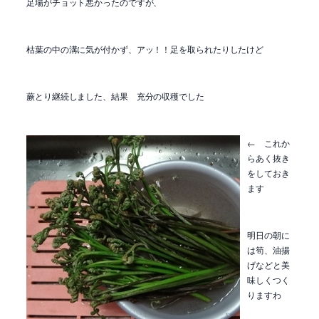
足場がチョット悪かったのですが、
枯葉の中の溝に気が付かず、アッ！！足を取られたりしたけど
蕨とり継続しました、結果 充分の収穫でした
← これか
らあく抜き
をしておき
ます
明日の朝に
は筍、油揚
げなどと美
味しくつく
りますわ