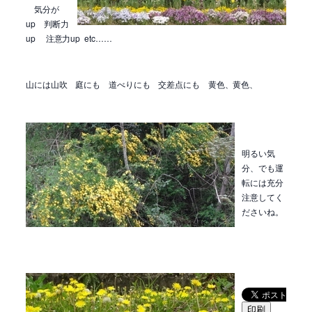
気分が
up 判断力
up 注意力up etc……
山には山吹 庭にも 道べりにも 交差点にも 黄色、黄色、
明るい気
分、でも運
転には充分
注意してく
ださいね。
印刷