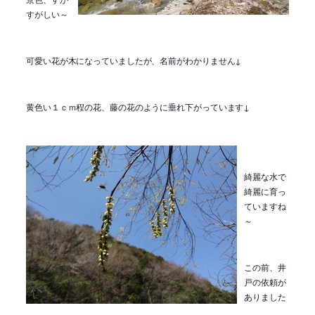
すがしい～
可愛い花が木になっていましたが、名前がわかりません↓
黄色い１ｃｍ程の花、藤の花のように垂れ下がっています↓
綺麗な水で
綺麗に育っ
ていますね
～
この前、井
戸の依頼が
ありました