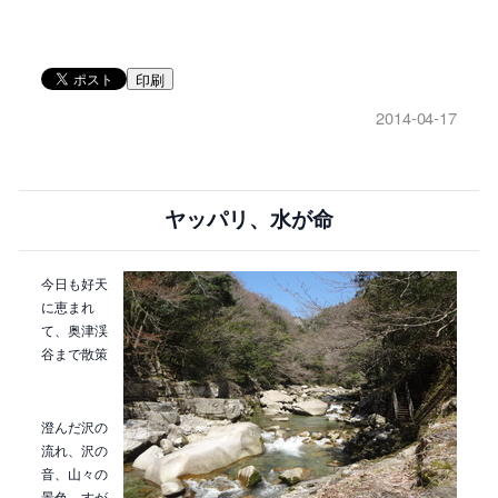
印刷
2014-04-17
ヤッパリ、水が命
今日も好天
に恵まれ
て、奥津渓
谷まで散策
澄んだ沢の
流れ、沢の
音、山々の
景色、すが