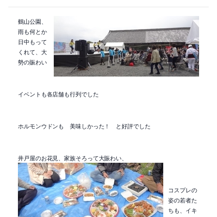
鶴山公園、
雨も何とか
日中もって
くれて、大
勢の賑わい
イベントも各店舗も行列でした
ホルモンウドンも 美味しかった！ と好評でした
井戸屋のお花見、家族そろって大賑わい、
コスプレの
姿の若者た
ちも、イキ