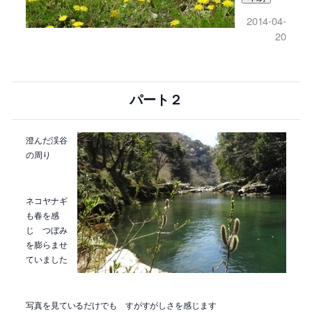
2014-04-
20
パート２
澄んだ渓谷
の周り
ネコヤナギ
も春を感
じ つぼみ
を膨らませ
ていました
写真を見ているだけでも すがすがしさを感じます