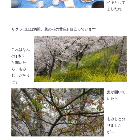
イキとして
ましたね
サクラはほぼ満開、菜の花の黄色も目立っています
これはなん
の↓木？
と聞いた
ら もみ
じ だそう
です
葉が開いて
いたら
もみじと分
りました
が…