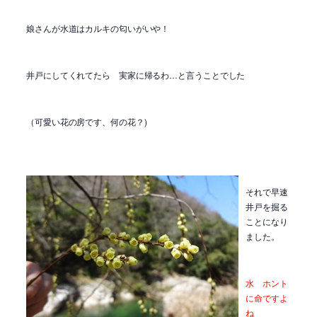
娘さんが水道はカルキの匂いがいや！
井戸にしてくれてたら 実家に帰るわ…と言うことでした
（可愛い花の房です、何の花？)
それで早速
井戸を掘る
ことになり
ました。
水 ホント
に命ですよ
ね