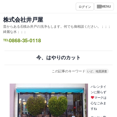
内
ログイン
MENU
容
を
株式会社井戸屋
ス
昔からある石積み井戸の洗浄もします。何でも御相談ください。；；；
キ
綺麗な水；；；
ッ
0868-35-0118
TEL
プ
今、はやりのカット
この記事のキーワード
いど、地質調査
バレンタイ
ンに限らず
マークは
心なごみま
すね
コーヒー飲