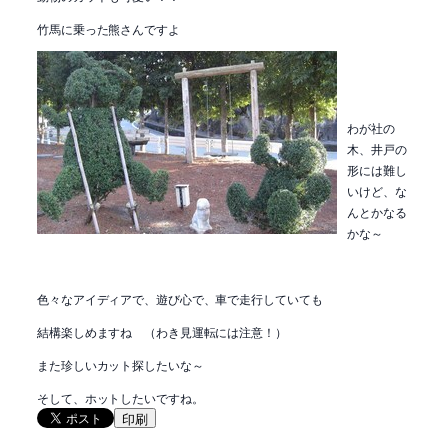
竹馬に乗った熊さんですよ
わが社の
木、井戸の
形には難し
いけど、な
んとかなる
かな～
色々なアイディアで、遊び心で、車で走行していても
結構楽しめますね （わき見運転には注意！）
また珍しいカット探したいな～
そして、ホットしたいですね。
印刷