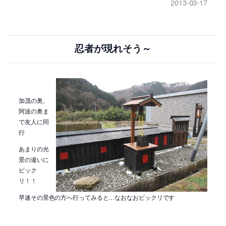
2013-03-17
忍者が現れそう～
加茂の奥、
阿波の奥ま
で友人に同
行
あまりの光
景の違いに
ビック
リ！！
早速その景色の方へ行ってみると…なおなおビックリです