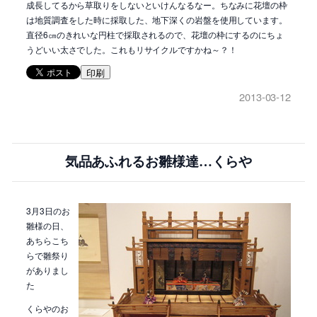
成長してるから草取りをしないといけんなるなー。ちなみに花壇の枠
は地質調査をした時に採取した、地下深くの岩盤を使用しています。
直径6㎝のきれいな円柱で採取されるので、花壇の枠にするのにちょ
うどいい太さでした。これもリサイクルですかね～？！
印刷
2013-03-12
気品あふれるお雛様達…くらや
3月3日のお
雛様の日、
あちらこち
らで雛祭り
がありまし
た
くらやのお