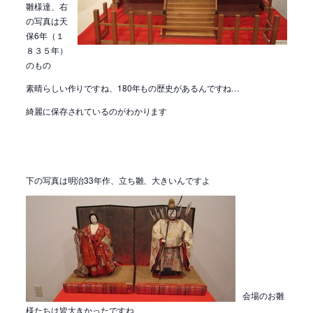
雛様達、右
の写真は天
保6年（１
８３５年）
のもの
素晴らしい作りですね、180年もの歴史があるんですね…
綺麗に保存されているのがわかります
下の写真は明治33年作、立ち雛、大きいんですよ
会場のお雛
様たちは皆大きかったですね