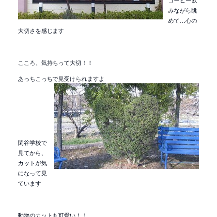
みながら眺
めて…心の
大切さを感じます
こころ、気持ちって大切！！
あっちこっちで見受けられますよ
閑谷学校で
見てから、
カットが気
になって見
ています
動物のカットも可愛い！！