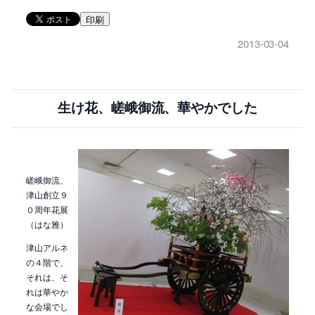
印刷
2013-03-04
生け花、嵯峨御流、華やかでした
嵯峨御流、
津山創立９
０周年花展
（はな雅）
津山アルネ
の４階で、
それは、そ
れは華やか
な会場でし