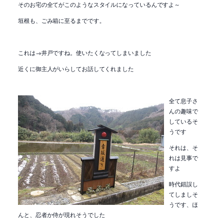
そのお宅の全てがこのようなスタイルになっているんですよ～
垣根も、ごみ箱に至るまでです。
これは→井戸ですね。使いたくなってしまいました
近くに御主人がいらしてお話してくれました
全て息子さ
んの趣味で
しているそ
うです
それは、そ
れは見事で
すよ
時代錯誤し
てしましそ
うです、ほ
んと、忍者か侍が現れそうでした