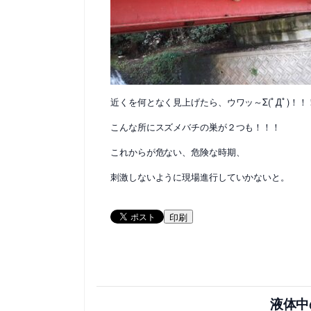
近くを何となく見上げたら、ウワッ～Σ(ﾟДﾟ)！！
こんな所にスズメバチの巣が２つも！！！
これからが危ない、危険な時期、
刺激しないように現場進行していかないと。
印刷
液体中