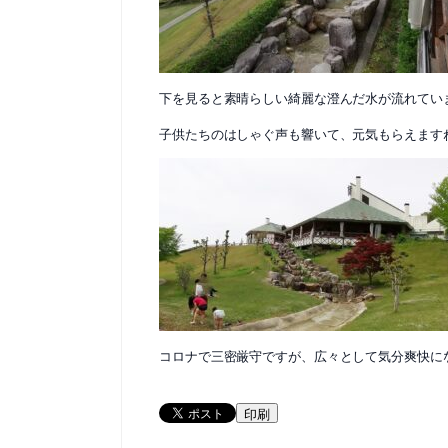
下を見ると素晴らしい綺麗な澄んだ水が流れてい
子供たちのはしゃぐ声も響いて、元気もらえます
コロナで三密厳守ですが、広々として気分爽快に
印刷