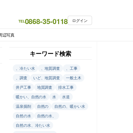
0868-35-0118
ログイン
TEL
周辺写真
キーワード検索
、冷たい水
、地質調査
、工事
、調査
いど、地質調査
一般土木
井戸工事
地質調査
排水工事
暖かい、自然の水
水
水道
温泉掘削
自然の
自然の、暖かい水
自然の水
自然の水、
自然の水、冷たい水