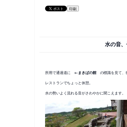
印刷
水の音、
所用で通過道に
←まきばの館
の標識を見て、
レストランでちょっと休憩。
水の勢いよく流れる音がさわやかに聞こえます。