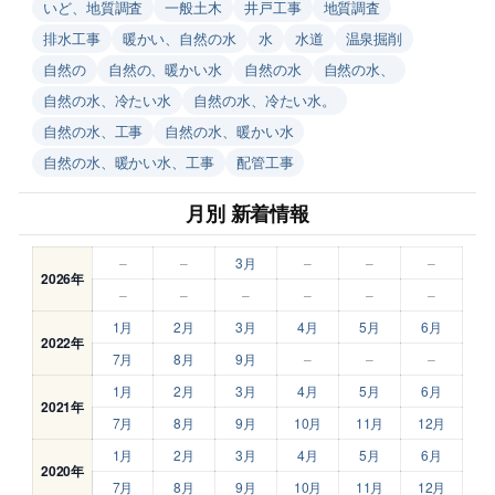
いど、地質調査
一般土木
井戸工事
地質調査
排水工事
暖かい、自然の水
水
水道
温泉掘削
自然の
自然の、暖かい水
自然の水
自然の水、
自然の水、冷たい水
自然の水、冷たい水。
自然の水、工事
自然の水、暖かい水
自然の水、暖かい水、工事
配管工事
月別 新着情報
–
–
3月
–
–
–
2026年
–
–
–
–
–
–
1月
2月
3月
4月
5月
6月
2022年
7月
8月
9月
–
–
–
1月
2月
3月
4月
5月
6月
2021年
7月
8月
9月
10月
11月
12月
1月
2月
3月
4月
5月
6月
2020年
7月
8月
9月
10月
11月
12月