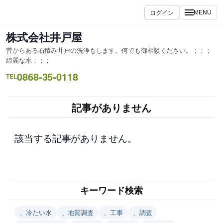
内
ログイン
MENU
容
を
株式会社井戸屋
ス
昔からある石積み井戸の洗浄もします。何でも御相談ください。；；；
キ
綺麗な水；；；
ッ
0868-35-0118
TEL
プ
記事がありません
該当する記事がありません。
キーワード検索
、冷たい水
、地質調査
、工事
、調査