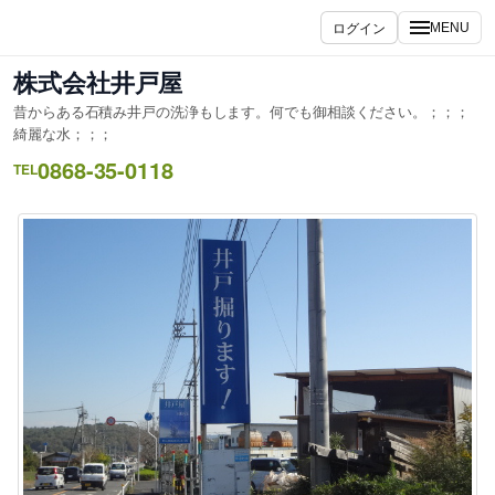
内
ログイン
MENU
容
を
株式会社井戸屋
ス
昔からある石積み井戸の洗浄もします。何でも御相談ください。；；；
キ
綺麗な水；；；
ッ
0868-35-0118
TEL
プ