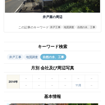
井戸屋の周辺
この記事のキーワード
井戸工事
地質調査
自然の水、工事
キーワード検索
井戸工事
地質調査
自然の水、工事
月別 会社及び周辺写真
–
–
–
–
–
–
2014年
–
–
–
–
11月
–
基本情報