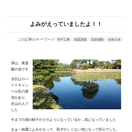
よみがえっていましたよ！！
この記事のキーワード
井戸工事
地質調査
温泉掘削
自然の水
津山、衆楽
園の池です
当日はロバ
ートキャン
ベル氏の講
演があり、
沢山の人で
した
今までの池の様子がどのようになっているか…気になっていました
まぁ～綺麗によみがえって、恥ずかしくない池になって安心でした。