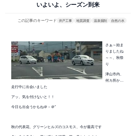
いよいよ、シーズン到来
この記事のキーワード
井戸工事
地質調査
温泉掘削
自然の水
さぁ～始ま
りましたね
～～、秋祭
り
津山市内、
何カ所か…
走行中に出会いました
アッ、気を付けないと！！
今日も出会うかもね＠－＠”
秋の代表花、グリーンヒルズのコスモス、今が最高です