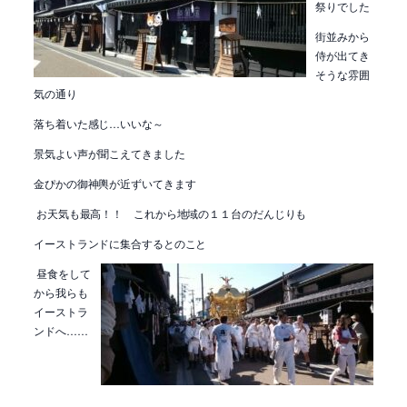
祭りでした
街並みから
侍が出てき
そうな雰囲
気の通り
落ち着いた感じ…いいな～
景気よい声が聞こえてきました
金ぴかの御神輿が近ずいてきます
お天気も最高！！ これから地域の１１台のだんじりも
イーストランドに集合するとのこと
昼食をして
から我らも
イーストラ
ンドへ……