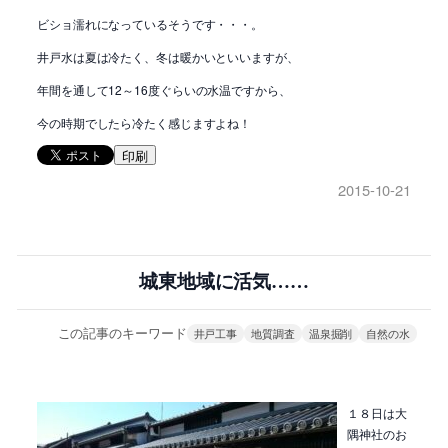
ビショ濡れになっているそうです・・・。
井戸水は夏は冷たく、冬は暖かいといいますが、
年間を通して12～16度ぐらいの水温ですから、
今の時期でしたら冷たく感じますよね！
印刷
2015-10-21
城東地域に活気……
この記事のキーワード
井戸工事
地質調査
温泉掘削
自然の水
１８日は大
隅神社のお