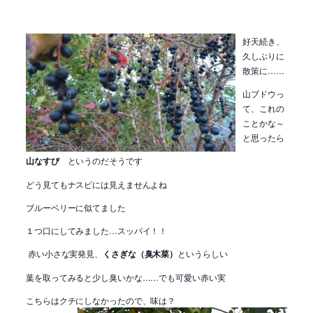
好天続き、
久しぶりに
散策に……
山ブドウっ
て、これの
ことかな～
と思ったら
山なすび
というのだそうです
どう見てもナスビには見えませんよね
ブルーベリーに似てました
１つ口にしてみました…スッパイ！！
赤い小さな実発見、
くさぎな（臭木菜）
というらしい
葉を取ってみると少し臭いかな……でも可愛い赤い実
こちらはクチにしなかったので、味は？