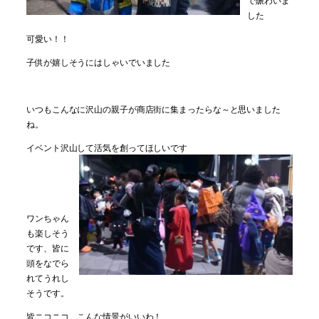
した
可愛い！！
子供が嬉しそうにはしゃいでいました
いつもこんなに沢山の親子が商店街に集まったらな～と思いました
ね。
イベント沢山して活気を創ってほしいです
ワンちゃん
も楽しそう
です、皆に
頭をなでら
れてうれし
そうです。
皆ニコニコ、こんな情景がいいわ！