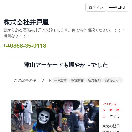
内
ログイン
MENU
容
を
株式会社井戸屋
ス
昔からある石積み井戸の洗浄もします。何でも御相談ください。；；；
キ
綺麗な水；；；
ッ
0868-35-0118
TEL
プ
津山アーケードも賑やか～でした
この記事のキーワード
井戸工事
地質調査
温泉掘削
自然の水、
ハロウィ
ン in 津
山
ですよ
大勢の親子
で賑わいま