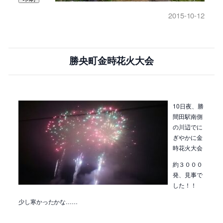
2015-10-12
勝央町金時花火大会
10日夜、勝
間田駅南側
の川辺でに
ぎやかに金
時花火大会
約３０００
発、見事で
した！！
少し寒かったかな……