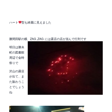
ハート
型も綺麗に見えました
勝間田駅の横、ZAG ,ZAG には露店の店が並んで行列です
明日は勝央
町の図書館
周辺で金時
祭りで
沢山の露店
が出て、ま
た賑わうこ
とでしょう
ね