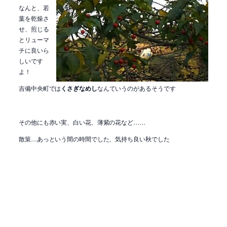
なんと、若
葉を乾燥さ
せ、煎じる
とリューマ
チに良いら
しいです
よ！
吉備中央町では
くさぎなめし
なんていうのがあるそうです
その他にも赤い実、白い花、薄紫の花など……
散策…あっという間の時間でした、気持ち良い秋でした