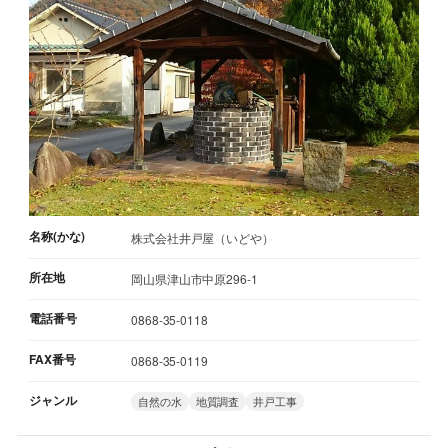
名称(かな)
株式会社井戸屋（いどや）
所在地
岡山県津山市中原296-1
電話番号
0868-35-0118
FAX番号
0868-35-0119
ジャンル
自然の水
地質調査
井戸工事