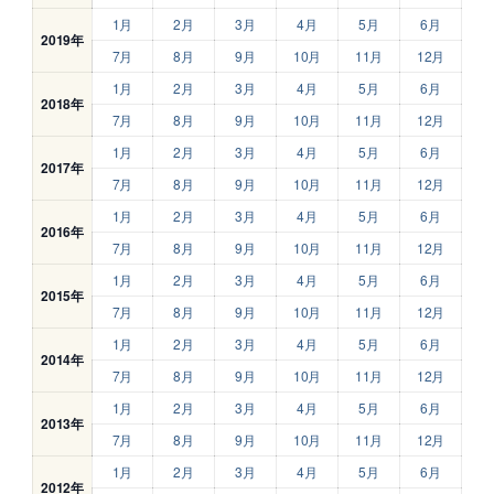
1月
2月
3月
4月
5月
6月
2019年
7月
8月
9月
10月
11月
12月
1月
2月
3月
4月
5月
6月
2018年
7月
8月
9月
10月
11月
12月
1月
2月
3月
4月
5月
6月
2017年
7月
8月
9月
10月
11月
12月
1月
2月
3月
4月
5月
6月
2016年
7月
8月
9月
10月
11月
12月
1月
2月
3月
4月
5月
6月
2015年
7月
8月
9月
10月
11月
12月
1月
2月
3月
4月
5月
6月
2014年
7月
8月
9月
10月
11月
12月
1月
2月
3月
4月
5月
6月
2013年
7月
8月
9月
10月
11月
12月
1月
2月
3月
4月
5月
6月
2012年