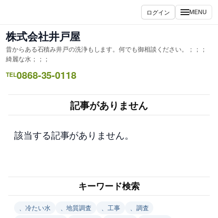
内
ログイン
MENU
容
を
株式会社井戸屋
ス
昔からある石積み井戸の洗浄もします。何でも御相談ください。；；；
キ
綺麗な水；；；
ッ
0868-35-0118
TEL
プ
記事がありません
該当する記事がありません。
キーワード検索
、冷たい水
、地質調査
、工事
、調査