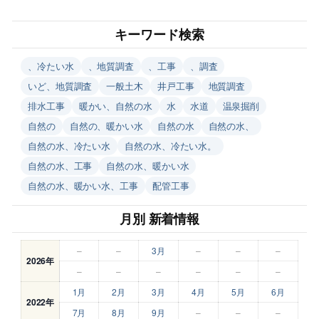
キーワード検索
、冷たい水
、地質調査
、工事
、調査
いど、地質調査
一般土木
井戸工事
地質調査
排水工事
暖かい、自然の水
水
水道
温泉掘削
自然の
自然の、暖かい水
自然の水
自然の水、
自然の水、冷たい水
自然の水、冷たい水。
自然の水、工事
自然の水、暖かい水
自然の水、暖かい水、工事
配管工事
月別 新着情報
–
–
3月
–
–
–
2026年
–
–
–
–
–
–
1月
2月
3月
4月
5月
6月
2022年
7月
8月
9月
–
–
–