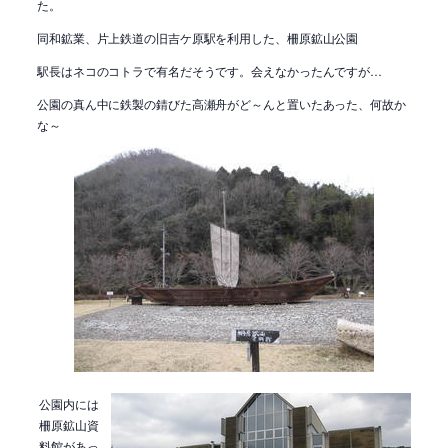
た。
同和鉱業、片上鉄道の旧吉ケ原駅を利用した、柵原鉱山公園
駅長はネコのコトラで有名だそうです。会えなかったんですが…
公園の真ん中に鉄製の錆びた高瀬舟がど～んと置いたあった、何故か
な～
公園内には
柵原鉱山資
料館があっ