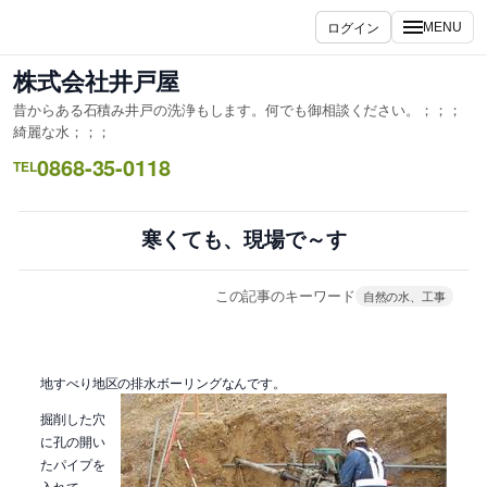
内
ログイン
MENU
容
を
株式会社井戸屋
ス
昔からある石積み井戸の洗浄もします。何でも御相談ください。；；；
キ
綺麗な水；；；
ッ
0868-35-0118
TEL
プ
寒くても、現場で～す
この記事のキーワード
自然の水、工事
地すべり地区の排水ボーリングなんです。
掘削した穴
に孔の開い
たパイプを
入れて