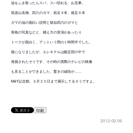
油をふき取ったらスパ、スパ切れる、お見事。
筑波山名物、四六のガマ、前足４本、後足６本
ガマの油の面白い説明と疑似四六のガマと
骨格の写真などと、捕え方の実演があったり
トークが面白く、アットいう間の１時間半でした。
後になりましたが、エレキテルは鑑定団の中で
発掘されたそうです、その時の実際のテレビの映像
も見ることができました。驚きの値段が……
M&Y記念館、３月２０日まで展示してるそうですよ。
印刷
2012-02-06