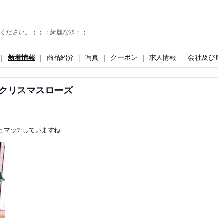
ください。；；；綺麗な水；；；
新着情報
商品紹介
写真
クーポン
求人情報
会社及び
クリスマスローズ
とマッチしていますね