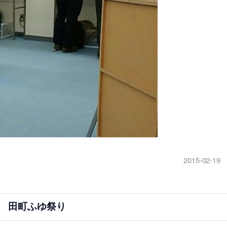
2015-02-19
田町ふゆ祭り