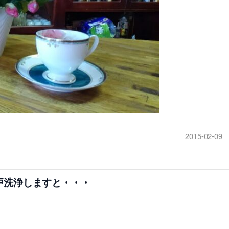
2015-02-09
戸洗浄しますと・・・