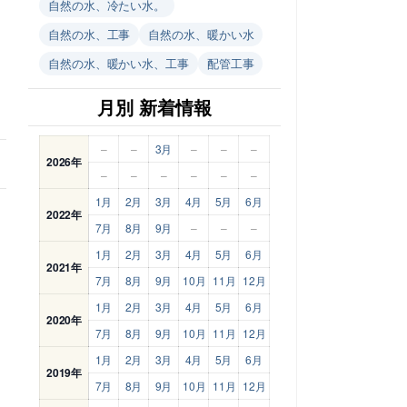
自然の水、冷たい水。
自然の水、工事
自然の水、暖かい水
自然の水、暖かい水、工事
配管工事
月別 新着情報
–
–
3月
–
–
–
2026年
–
–
–
–
–
–
1月
2月
3月
4月
5月
6月
2022年
7月
8月
9月
–
–
–
1月
2月
3月
4月
5月
6月
2021年
7月
8月
9月
10月
11月
12月
1月
2月
3月
4月
5月
6月
2020年
7月
8月
9月
10月
11月
12月
1月
2月
3月
4月
5月
6月
2019年
7月
8月
9月
10月
11月
12月