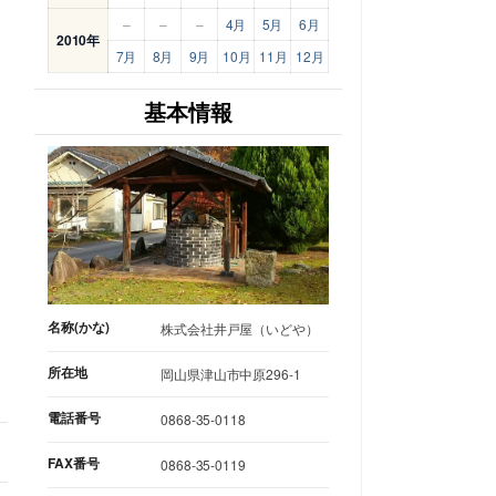
–
–
–
4月
5月
6月
2010年
7月
8月
9月
10月
11月
12月
基本情報
名称(かな)
株式会社井戸屋（いどや）
所在地
岡山県津山市中原296-1
電話番号
0868-35-0118
FAX番号
0868-35-0119