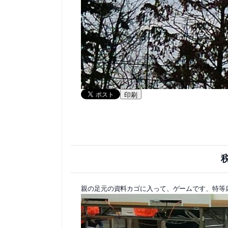
印刷
親の足元の資料カゴに入って、ゲームです、特等