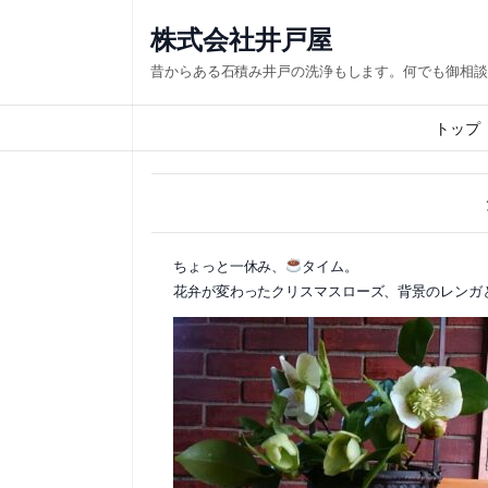
内
株式会社井戸屋
容
昔からある石積み井戸の洗浄もします。何でも御相談
を
ス
トップ
キ
ッ
プ
ちょっと一休み、
タイム。
花弁が変わったクリスマスローズ、背景のレンガ