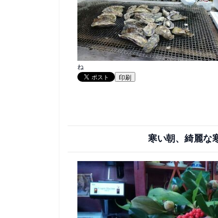
ね
印刷
寒い朝、綺麗な