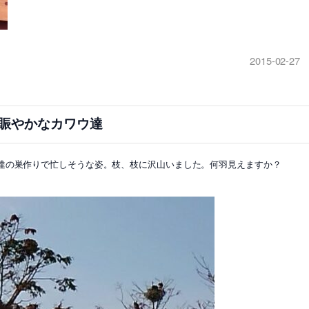
2015-02-27
賑やかなカワウ達
達の巣作りで忙しそうな姿。枝、枝に沢山いました。何羽見えますか？