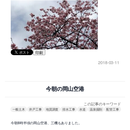
印刷
2018-03-11
今朝の岡山空港
この記事のキーワード
一般土木
井戸工事
地質調査
排水工事
水道
温泉掘削
配管工事
今朝8時半頃の岡山空港、三機もありました。