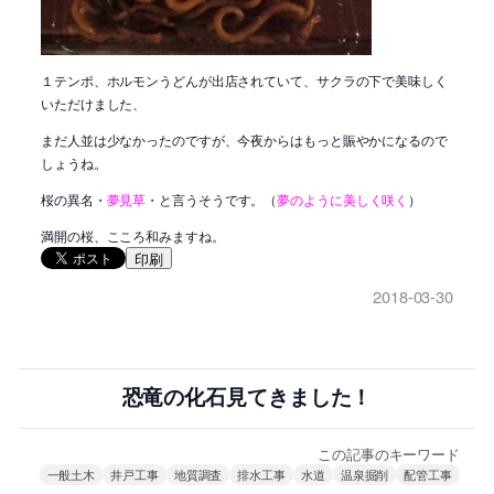
１テンポ、ホルモンうどんが出店されていて、サクラの下で美味しく
いただけました、
まだ人並は少なかったのですが、今夜からはもっと賑やかになるので
しょうね。
桜の異名・
夢見草
・と言うそうです。（
夢のように美しく咲く
）
満開の桜、こころ和みますね。
印刷
2018-03-30
恐竜の化石見てきました！
この記事のキーワード
一般土木
井戸工事
地質調査
排水工事
水道
温泉掘削
配管工事