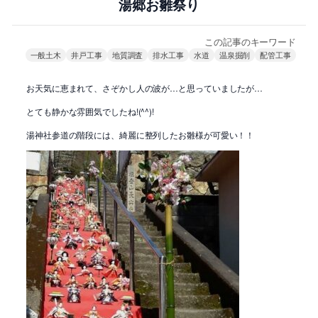
湯郷お雛祭り
この記事のキーワード
一般土木
井戸工事
地質調査
排水工事
水道
温泉掘削
配管工事
お天気に恵まれて、さぞかし人の波が…と思っていましたが…
とても静かな雰囲気でしたね!(^^)!
湯神社参道の階段には、綺麗に整列したお雛様が可愛い！！