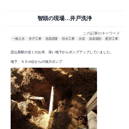
智頭の現場…井戸洗浄
この記事のキーワード
一般土木
井戸工事
地質調査
排水工事
水道
温泉掘削
配管工事
恋山形駅の近くのお寺、深い地下からポンプアップしていました。
地下、５５ｍ位からの強力ポンプ