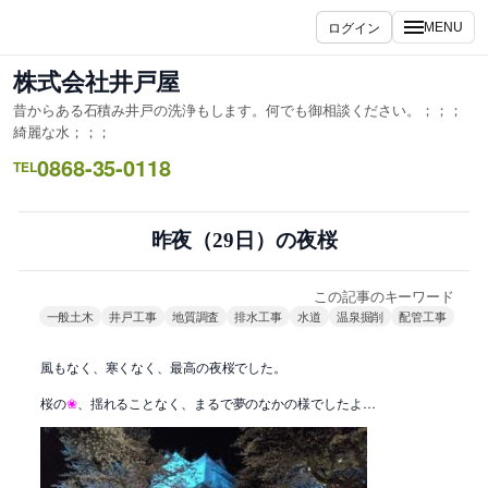
内
ログイン
MENU
容
を
株式会社井戸屋
ス
昔からある石積み井戸の洗浄もします。何でも御相談ください。；；；
キ
綺麗な水；；；
ッ
0868-35-0118
TEL
プ
昨夜（29日）の夜桜
この記事のキーワード
一般土木
井戸工事
地質調査
排水工事
水道
温泉掘削
配管工事
風もなく、寒くなく、最高の夜桜でした。
桜の
❀
、揺れることなく、まるで夢のなかの様でしたよ…