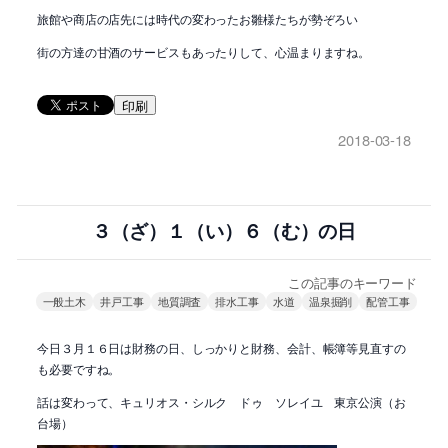
旅館や商店の店先には時代の変わったお雛様たちが勢ぞろい
街の方達の甘酒のサービスもあったりして、心温まりますね。
印刷
2018-03-18
３（ざ）１（い）６（む）の日
この記事のキーワード
一般土木
井戸工事
地質調査
排水工事
水道
温泉掘削
配管工事
今日３月１６日は財務の日、しっかりと財務、会計、帳簿等見直すの
も必要ですね。
話は変わって、キュリオス・シルク ドゥ ソレイユ 東京公演（お
台場）