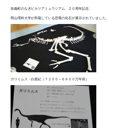
奈義町のなぎビカリアミュウジアム、２０周年記念、
岡山理科大学が所蔵している恐竜の化石が展示されていました。
ガリミムス・白亜紀（７２００～６６００万年前）