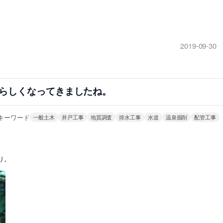
2019-09-30
らしくなってきましたね。
キーワード
一般土木
井戸工事
地質調査
排水工事
水道
温泉掘削
配管工事
り。