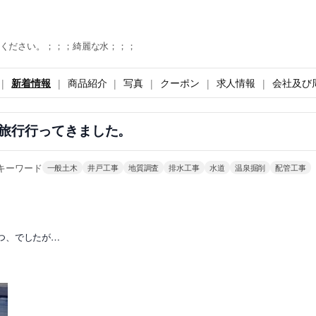
ください。；；；綺麗な水；；；
新着情報
商品紹介
写真
クーポン
求人情報
会社及び
旅行行ってきました。
キーワード
一般土木
井戸工事
地質調査
排水工事
水道
温泉掘削
配管工事
つ、でしたが…