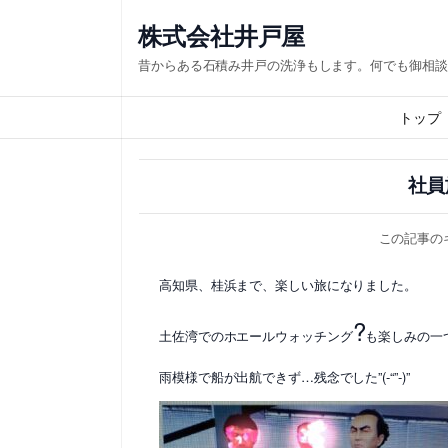
内
株式会社井戸屋
容
昔からある石積み井戸の洗浄もします。何でも御相談
を
ス
トップ
キ
ッ
社員
プ
この記事の
高知県、桂浜まで、楽しい旅になりました。
?
土佐湾でのホエールウォッチング
も楽しみの一
雨模様で船が出航できず…残念でした”(-“”-)”