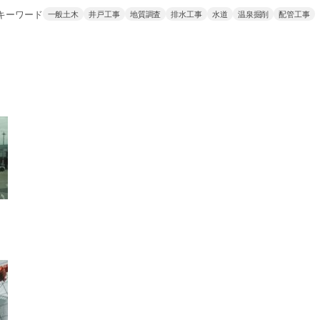
キーワード
一般土木
井戸工事
地質調査
排水工事
水道
温泉掘削
配管工事