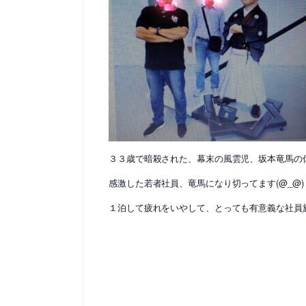
３３歳で暗殺された、幕末の風雲児、坂本竜馬の
感激した若者社員、竜馬になり切ってます(@_@)
１泊して疲れをいやして、とっても有意義な社員