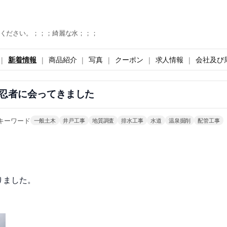
ください。；；；綺麗な水；；；
新着情報
商品紹介
写真
クーポン
求人情報
会社及び
忍者に会ってきました
キーワード
一般土木
井戸工事
地質調査
排水工事
水道
温泉掘削
配管工事
りました。