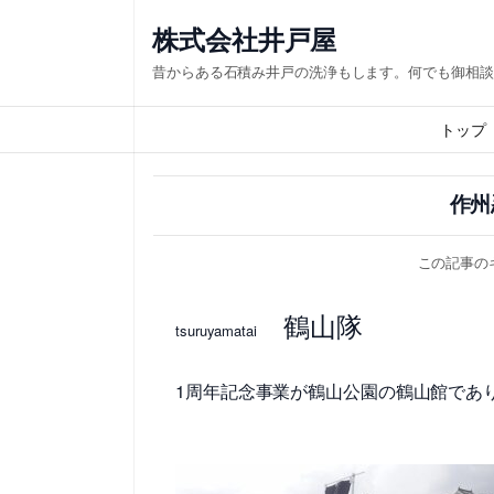
内
株式会社井戸屋
容
昔からある石積み井戸の洗浄もします。何でも御相談
を
ス
トップ
キ
ッ
作州
プ
この記事の
鶴山隊
tsuruyamatai
1周年記念事業が鶴山公園の鶴山館であ