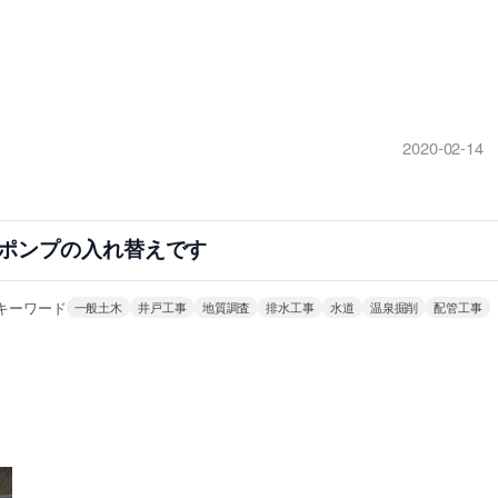
2020-02-14
ポンプの入れ替えです
キーワード
一般土木
井戸工事
地質調査
排水工事
水道
温泉掘削
配管工事