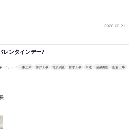
2020-02-21
バレンタインデー?
キーワード
一般土木
井戸工事
地質調査
排水工事
水道
温泉掘削
配管工事
長、