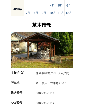
–
–
–
4月
5月
6月
2010年
7月
8月
9月
10月
11月
12月
基本情報
名称(かな)
株式会社井戸屋（いどや）
所在地
岡山県津山市中原296-1
電話番号
0868-35-0118
FAX番号
0868-35-0119