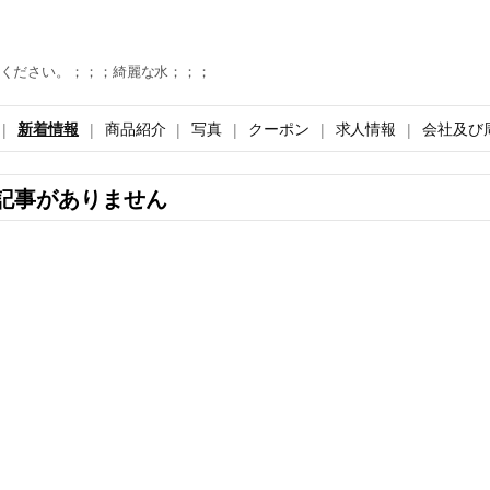
ください。；；；綺麗な水；；；
新着情報
商品紹介
写真
クーポン
求人情報
会社及び
記事がありません