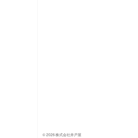
© 2026 株式会社井戸屋