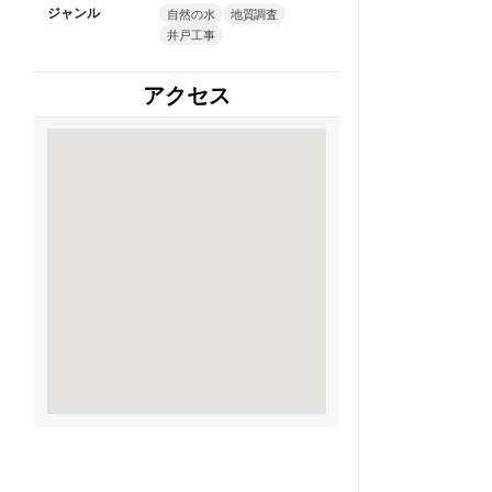
ジャンル
自然の水
地質調査
井戸工事
アクセス