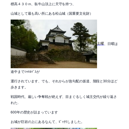
標高４３０ｍ、臥牛山頂上に天守を持つ、
山城として最も高い所にある松山城（国重要文化財）
土曜
、日曜は
途中までｼｬﾄﾙﾊﾞｽが
運行されています、でも、それからが急勾配の坂道、階段と30分ほど
歩きます。
戦国時代、厳しい争奪戦が絶えず、目まぐるしく城主交代が繰り返さ
れた.
600年の歴史が詰まっています
お城が巨岩の上にあるなんて、ﾋﾞｯｸﾘしました。