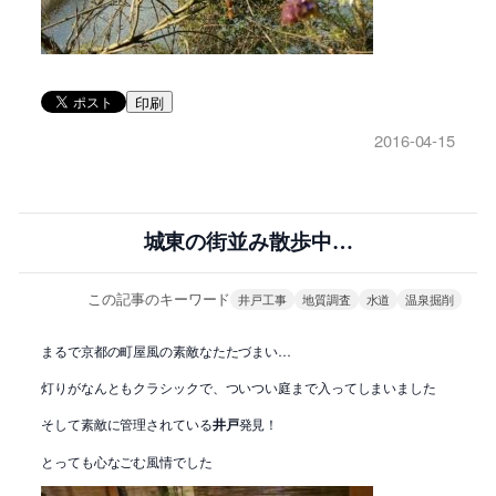
印刷
2016-04-15
城東の街並み散歩中…
この記事のキーワード
井戸工事
地質調査
水道
温泉掘削
まるで京都の町屋風の素敵なたたづまい…
灯りがなんともクラシックで、ついつい庭まで入ってしまいました
そして素敵に管理されている
井戸
発見！
とっても心なごむ風情でした