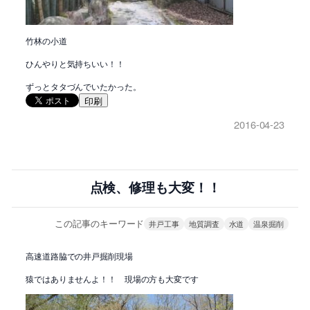
竹林の小道
ひんやりと気持ちいい！！
ずっとタタづんでいたかった。
印刷
2016-04-23
点検、修理も大変！！
この記事のキーワード
井戸工事
地質調査
水道
温泉掘削
高速道路脇での井戸掘削現場
猿ではありませんよ！！ 現場の方も大変です