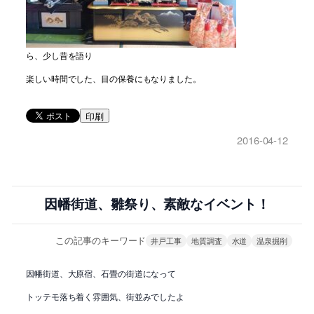
ら、少し昔を語り
楽しい時間でした、目の保養にもなりました。
印刷
2016-04-12
因幡街道、雛祭り、素敵なイベント！
この記事のキーワード
井戸工事
地質調査
水道
温泉掘削
因幡街道、大原宿、石畳の街道になって
トッテモ落ち着く雰囲気、街並みでしたよ