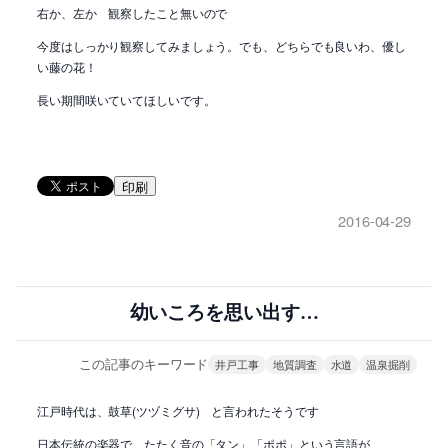
右か、左か 観察したこと無いので
今度はしっかり観察してみましょう。でも、どちらでも良いわ、優し
い藤の花！
長い期間咲いていてほしいです。
印刷
2016-04-29
幼いころを思い出す…
この記事のキーワード
井戸工事
地質調査
水道
温泉掘削
江戸時代は、鼓草(ツヅミグサ) と言われたそうです
日本伝統の楽器で、たたく音の「タン」「ポポ」という言語が