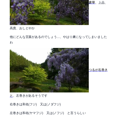
豪華
、
上品、
高貴、おしとやか
他にどんな言葉があるのでしょう…、やはり虜になってしまいました
わ
つるが右巻き
と
、左巻きがあるそうです
右巻きは和名(フジ) 又は(ノダフジ)
左巻きは和名(ヤマフジ) 又は(ノフジ) と言うらしい