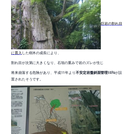
巨岩の割れ目
に貫入
した樹木の成長により、
割れ目が次第に大きくなり、石垣の重みで岩のズレが生じ
将来崩落する危険があり、平成11年より
不安定岩盤斜面管理ｼｽﾃﾑ
が設
置されたそうです。