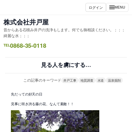
内
ログイン
MENU
容
を
株式会社井戸屋
ス
昔からある石積み井戸の洗浄もします。何でも御相談ください。；；；
キ
綺麗な水；；；
ッ
0868-35-0118
TEL
プ
見る人を虜にする…
この記事のキーワード
井戸工事
地質調査
水道
温泉掘削
先だっての好天の日
見事に咲き誇る藤の花、なんて素敵！！