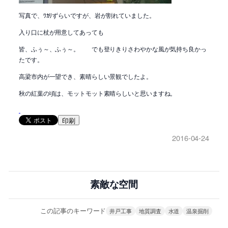
写真で、ﾜｶﾘずらいですが、岩が割れていました。
入り口に杖が用意してあっても
皆、ふぅ～、ふぅ～。 でも登りきりさわやかな風が気持ち良かっ
たです。
高梁市内が一望でき、素晴らしい景観でしたよ。
秋の紅葉の頃は、モットモット素晴らしいと思いますね。
印刷
2016-04-24
素敵な空間
この記事のキーワード
井戸工事
地質調査
水道
温泉掘削