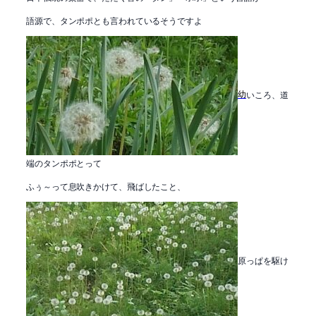
語源で、タンポポとも言われているそうですよ
幼
いころ、道
端のタンポポとって
ふぅ～って息吹きかけて、飛ばしたこと、
原っぱを駆け